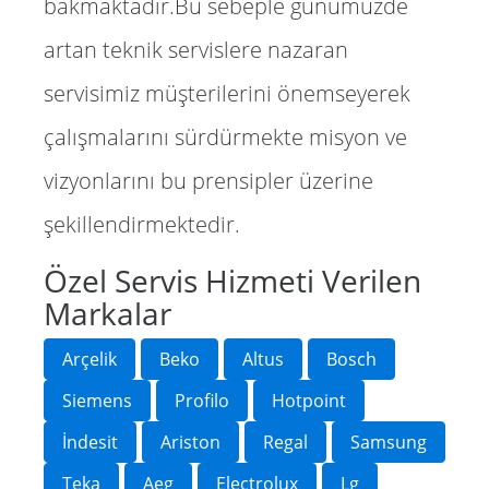
bakmaktadır.Bu sebeple günümüzde
artan teknik servislere nazaran
servisimiz müşterilerini önemseyerek
çalışmalarını sürdürmekte misyon ve
vizyonlarını bu prensipler üzerine
şekillendirmektedir.
Özel Servis Hizmeti Verilen
Markalar
Arçelik
Beko
Altus
Bosch
Siemens
Profilo
Hotpoint
İndesit
Ariston
Regal
Samsung
Teka
Aeg
Electrolux
Lg